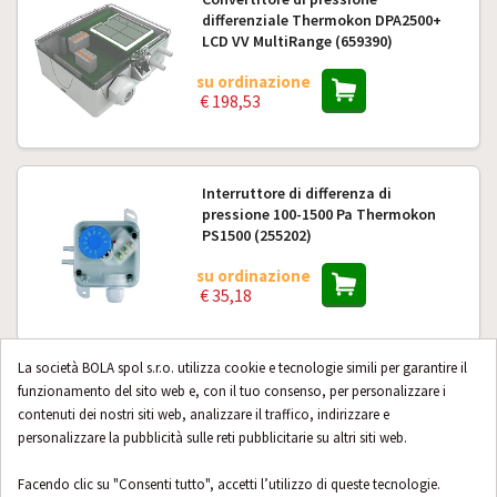
differenziale Thermokon DPA2500+
LCD VV MultiRange (659390)
su ordinazione
€ 198,53
Interruttore di differenza di
pressione 100-1500 Pa Thermokon
PS1500 (255202)
su ordinazione
€ 35,18
La società BOLA spol s.r.o. utilizza cookie e tecnologie simili per garantire il
Flangia di montaggio flessibile
funzionamento del sito web e, con il tuo consenso, per personalizzare i
Thermokon MF7 (7/6/4mm) (399098)
contenuti dei nostri siti web, analizzare il traffico, indirizzare e
personalizzare la pubblicità sulle reti pubblicitarie su altri siti web.
su ordinazione
€ 7,71
Facendo clic su "Consenti tutto", accetti l’utilizzo di queste tecnologie.