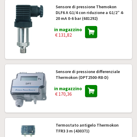
Sensore di pressione Themokon
DLF6 A G1/4 con riduzione a G1/2” 4-
20 mA 0-6 bar (681292)
in magazzino
€ 131,82
Sensore di pressione differenziale
Thermokon (DPT2500-R8-D)
in magazzino
€ 170,36
Termostato antigelo Thermokon
TFR3 3 m (430371)