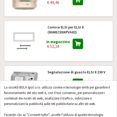
€ 49,46
Cornice ELSI per ELSI 8
(RAMECEKKPVA82)
in magazzino
€ 52,18
Segnalazione di guasto ELSI 8 230 V
in magazzino
€ 369,78
La società BOLA spol s.r.o. utilizza cookie e tecnologie simili per garantire il
funzionamento del sito web e, con il tuo consenso, per personalizzare i
contenuti dei nostri siti web, analizzare il traffico, indirizzare e
personalizzare la pubblicità sulle reti pubblicitarie su altri siti web.
Segnalazione di guasto Siemens
ELSI 8 24 V
Facendo clic su "Consenti tutto", accetti l’utilizzo di queste tecnologie.