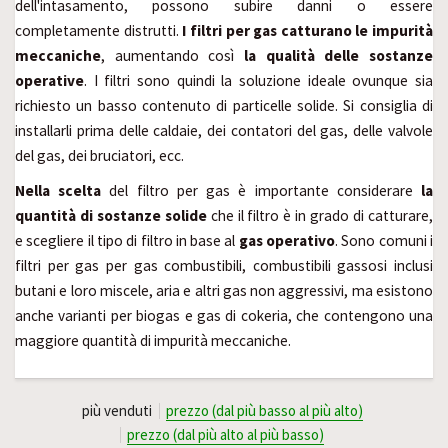
dell'intasamento, possono subire danni o essere
completamente distrutti.
I filtri per gas
catturano le impurità
meccaniche
, aumentando così
la qualità delle sostanze
operative
. I filtri sono quindi la soluzione ideale ovunque sia
richiesto un basso contenuto di particelle solide. Si consiglia di
installarli prima delle caldaie, dei contatori del gas, delle valvole
del gas, dei bruciatori, ecc.
Nella
scelta
del filtro per gas è importante considerare
la
quantità di sostanze solide
che il filtro è in grado di catturare,
e scegliere il tipo di filtro in base al
gas operativo
. Sono comuni i
filtri per gas per gas combustibili, combustibili gassosi inclusi
butani e loro miscele, aria e altri gas non aggressivi, ma esistono
anche varianti per biogas e gas di cokeria, che contengono una
maggiore quantità di impurità meccaniche.
più venduti
prezzo (dal più basso al più alto)
prezzo (dal più alto al più basso)