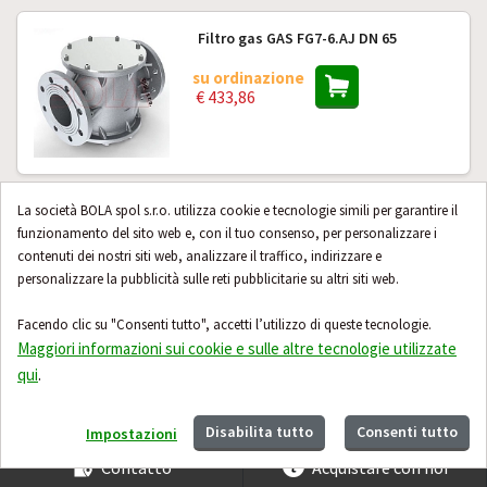
Filtro gas GAS FG7-6.AJ DN 65
su ordinazione
€ 433,86
La società BOLA spol s.r.o. utilizza cookie e tecnologie simili per garantire il
Filtro a gas GAS FG8-6.AJ DN 80
funzionamento del sito web e, con il tuo consenso, per personalizzare i
contenuti dei nostri siti web, analizzare il traffico, indirizzare e
su ordinazione
€ 433,86
personalizzare la pubblicità sulle reti pubblicitarie su altri siti web.
Facendo clic su "Consenti tutto", accetti l’utilizzo di queste tecnologie.
Maggiori informazioni sui cookie e sulle altre tecnologie utilizzate
qui
.
Altri 24 prodotti
Disabilita tutto
Consenti tutto
Impostazioni
Contatto
Acquistare con noi