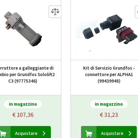
erruttore a galleggiante di
Kit di Servizio Grundfos -
mbio per Grundfos Sololift2
connettore per ALPHA1
C3 (97775346)
(99439948)
in magazzino
in magazzino
€ 107,36
€ 31,23
Acquistare
Acquistare