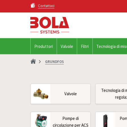
Contattaci
Produttori
Valvole
Filtri
Tecnologia di mis
GRUNDFOS
Tecnologia di 
Valvole
regola
Pompe di
Pom
circolazione per ACS