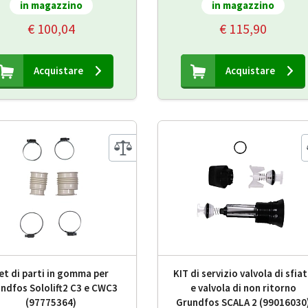
in magazzino
in magazzino
€ 100,04
€ 115,90
Acquistare
Acquistare
et di parti in gomma per
KIT di servizio valvola di sfia
ndfos Sololift2 C3 e CWC3
e valvola di non ritorno
(97775364)
Grundfos SCALA 2 (99016030