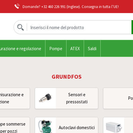
Domande?
+32 460 226 991
(Inglese). Consegna in tutta l’UE!
urazione e regolazione
Pompe
ATEX
Saldi
GRUNDFOS
misurazione e
Sensori e
P
zione
pressostati
pe sommerse
Autoclavi domestici
per pozzi