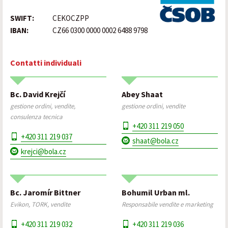
SWIFT:
CEKOCZPP
IBAN:
CZ66 0300 0000 0002 6488 9798
Contatti individuali
Bc. David Krejčí
Abey Shaat
gestione ordini, vendite,
gestione ordini, vendite
consulenza tecnica
+420 311 219 050
+420 311 219 037
shaat@bola.cz
krejci@bola.cz
Bc. Jaromír Bittner
Bohumil Urban ml.
Evikon, TORK, vendite
Responsabile vendite e marketing
+420 311 219 032
+420 311 219 036