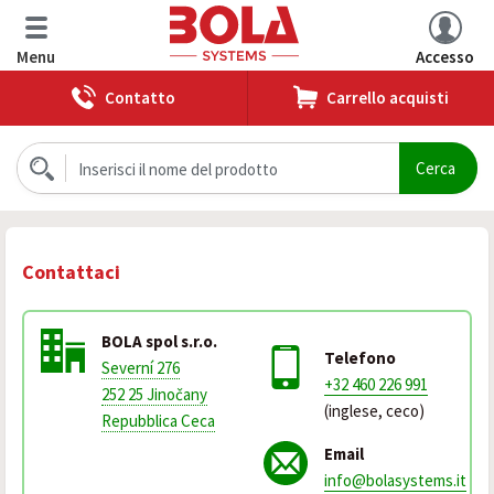
Menu
Accesso
Contatto
Carrello acquisti
Contattaci
BOLA spol s.r.o.
Telefono
Severní 276
+32 460 226 991
252 25 Jinočany
(inglese, ceco)
Repubblica Ceca
Email
info@bolasystems.it