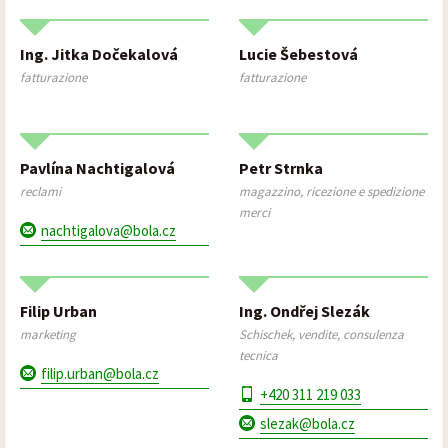
Ing. Jitka Dočekalová
Lucie Šebestová
fatturazione
fatturazione
Pavlína Nachtigalová
Petr Strnka
reclami
magazzino, ricezione e spedizione
merci
nachtigalova@bola.cz
Filip Urban
Ing. Ondřej Slezák
marketing
Schischek, vendite, consulenza
tecnica
filip.urban@bola.cz
+420 311 219 033
slezak@bola.cz