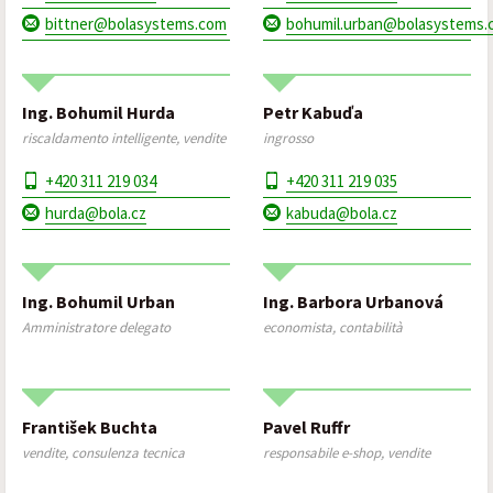
bittner@bolasystems.com
bohumil.urban@bolasystems.
Ing. Bohumil Hurda
Petr Kabuďa
riscaldamento intelligente, vendite
ingrosso
+420 311 219 034
+420 311 219 035
hurda@bola.cz
kabuda@bola.cz
Ing. Bohumil Urban
Ing. Barbora Urbanová
Amministratore delegato
economista, contabilità
František Buchta
Pavel Ruffr
vendite, consulenza tecnica
responsabile e-shop, vendite