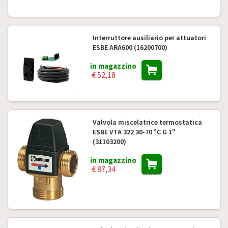
Interruttore ausiliario per attuatori
ESBE ARA600 (16200700)
in magazzino
€ 52,18
Valvola miscelatrice termostatica
ESBE VTA 322 30-70 °C G 1"
(31103200)
in magazzino
€ 87,34