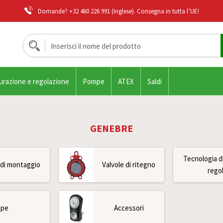
Domande?
+32 460 226 991
(Inglese). Consegna in tutta l’UE!
urazione e regolazione
Pompe
ATEX
Saldi
GENEBRE
Tecnologia d
 di montaggio
Valvole di ritegno
rego
pe
Accessori