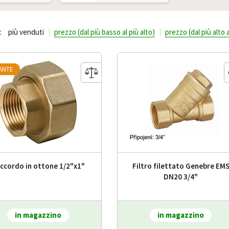
:
più venduti
prezzo (dal più basso al più alto)
prezzo (dal più alto 
IANTE
ccordo in ottone 1/2"x1"
Filtro filettato Genebre EM
DN20 3/4"
in magazzino
in magazzino