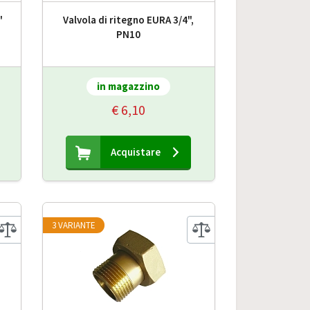
"
Valvola di ritegno EURA 3/4",
PN10
in magazzino
€ 6,10
Acquistare
3 VARIANTE