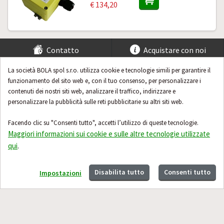
€ 134,20
Contatto
Acquistare con noi
La società BOLA spol s.r.o. utilizza cookie e tecnologie simili per garantire il
Aiuto & Consigli
funzionamento del sito web e, con il tuo consenso, per personalizzare i
contenuti dei nostri siti web, analizzare il traffico, indirizzare e
personalizzare la pubblicità sulle reti pubblicitarie su altri siti web.
Facendo clic su "Consenti tutto", accetti l’utilizzo di queste tecnologie.
Maggiori informazioni sui cookie e sulle altre tecnologie utilizzate
qui
.
Disabilita tutto
Consenti tutto
Impostazioni