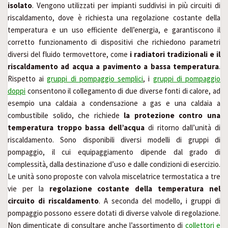
isolato
. Vengono utilizzati per impianti suddivisi in più circuiti di
riscaldamento, dove è richiesta una regolazione costante della
temperatura e un uso efficiente dell’energia, e garantiscono il
corretto funzionamento di dispositivi che richiedono parametri
diversi del fluido termovettore, come
i radiatori tradizionali e il
riscaldamento ad acqua a pavimento a bassa temperatura
.
Rispetto ai
gruppi di pompaggio semplici
, i
gruppi di pompaggio
doppi
consentono il collegamento di due diverse fonti di calore, ad
esempio una caldaia a condensazione a gas e una caldaia a
combustibile solido, che richiede
la protezione contro una
temperatura troppo bassa dell’acqua
di ritorno dall’unità di
riscaldamento. Sono disponibili diversi modelli di gruppi di
pompaggio, il cui equipaggiamento dipende dal grado di
complessità, dalla destinazione d’uso e dalle condizioni di esercizio.
Le unità sono proposte con valvola miscelatrice termostatica a tre
vie per la
regolazione costante della temperatura nel
circuito di riscaldamento
. A seconda del modello, i gruppi di
pompaggio possono essere dotati di diverse valvole di regolazione.
Non dimenticate di consultare anche l’assortimento di
collettori e