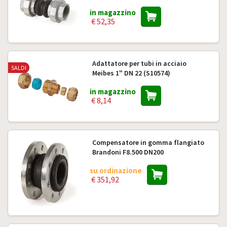
in magazzino
€ 52,35
Adattatore per tubi in acciaio
SALDI
Meibes 1" DN 22 (S10574)
in magazzino
€ 8,14
Compensatore in gomma flangiato
Brandoni F8.500 DN200
su ordinazione
€ 351,92