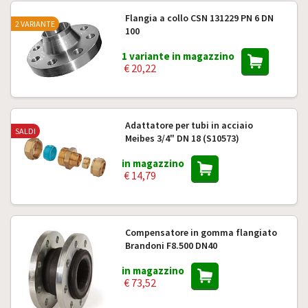
Flangia a collo CSN 131229 PN 6 DN
2 VARIANTE
100
1 variante in magazzino
€ 20,22
Adattatore per tubi in acciaio
SALDI
Meibes 3/4" DN 18 (S10573)
in magazzino
€ 14,79
Compensatore in gomma flangiato
Brandoni F8.500 DN40
in magazzino
€ 73,52