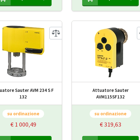
uatore Sauter AVM 234 S F
Attuatore Sauter
132
AVM115SF132
su ordinazione
su ordinazione
€ 1 000,49
€ 319,63