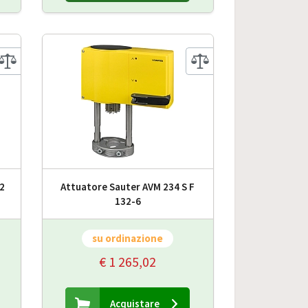
2
Attuatore Sauter AVM 234 S F
132-6
su ordinazione
€ 1 265,02
Acquistare