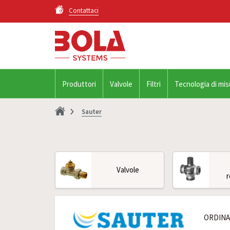
Contattaci
Produttori
Valvole
Filtri
Tecnologia di mis
Sauter
Valvole
r
ORDINA