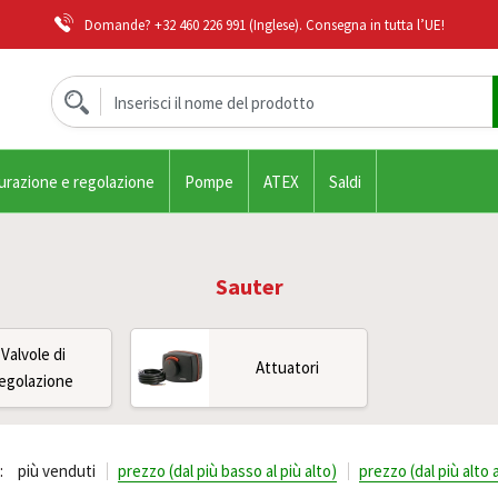
Domande?
+32 460 226 991
(Inglese). Consegna in tutta l’UE!
urazione e regolazione
Pompe
ATEX
Saldi
Sauter
Valvole di
Attuatori
egolazione
:
più venduti
prezzo (dal più basso al più alto)
prezzo (dal più alto 