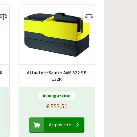
0
Attuatore Sauter AVM 322 S F
132R
in magazzino
€ 553,51
Acquistare