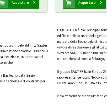
Acquistare
Acquistare
Oggi SAUTER è tra i principali for
edifici e delle stanze, della gest
mercato della tecnologia di misuraz
 quando a Grindelwald Fritz Sauter
valvole di regolazione e gli attuato
'illuminazione stradale. Durante la
svizzera SAUTER hanno una signifi
 elettrica e, su iniziativa del
e produzione si trova a Friburgo, 
termiche.
Il gruppo SAUTER ha in Europa 26 f
Basilea, si data l'inizio
rappresentanze locali. Nel corso d
rime tecnologie di controllo per
Emirati Arabi Uniti, in Cina e in Co
Bola.cz fornisce ai consumatori ce