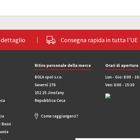
l dettaglio
Consegna rapida in tutta l’UE
Ritiro personale della merce
Orari di apertura
BOLA spol s.r.o.
Lun - Gio: 8:00 - 16
Severní 276
Ven: 8:00 - 15:30
252 25 Jinočany
eca
Repubblica Ceca
cia
Come raggiungerci?
 Bassi
ania
a